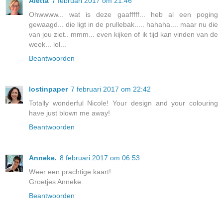
Aletta
7 februari 2017 om 21:46
Ohwwww... wat is deze gaafffff... heb al een poging
gewaagd... die ligt in de prullebak..... hahaha.... maar nu die
van jou ziet.. mmm... even kijken of ik tijd kan vinden van de
week... lol...
Beantwoorden
lostinpaper
7 februari 2017 om 22:42
Totally wonderful Nicole! Your design and your colouring
have just blown me away!
Beantwoorden
Anneke.
8 februari 2017 om 06:53
Weer een prachtige kaart!
Groetjes Anneke.
Beantwoorden