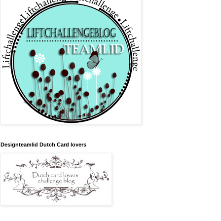
Designteamlid Dutch Card lovers