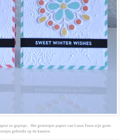
apier zo gepiept... Het gestreepte papier van Lawn Fawn zijn grote
restjes gebruikt op de kaarten.