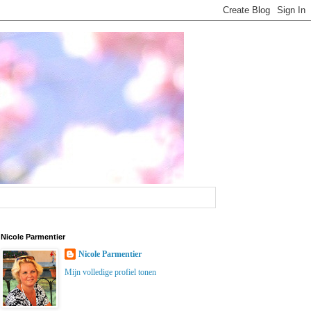
Nicole Parmentier
Nicole Parmentier
Mijn volledige profiel tonen