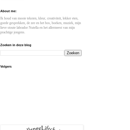
About me:
Ik houd van mooie teksten, kleur, creativiteit, lekker eten,
goede gesprekken, de zee en het bos, boeken, muziek, mijn
lieve stoute labrador Nutella en het allermeest van mijn
prachtige jongens.
Zoeken in deze blog
Volgers