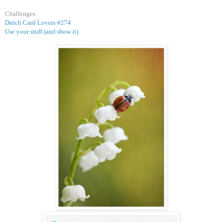
Challenges:
Dutch Card Lovers #274
Use your stuff (and show it)