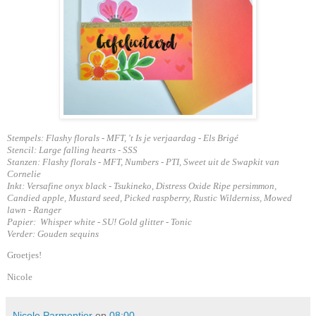
Stempels:
Flashy florals - MFT, 't Is je verjaardag - Els Brigé
Stencil: Large falling hearts - SSS
Stanzen:
Flashy florals - MFT, Numbers - PTI
, Sweet uit de Swapkit van
Cornelie
Inkt: Versafine onyx black - Tsukineko, Distress Oxide Ripe persimmon,
Candied apple, Mustard seed, Picked raspberry, Rustic Wilderniss, Mowed
lawn - Ranger
Papier:
Whisper white - SU! Gold glitter - Tonic
Verder: Gouden sequins
Groetjes!
Nicole
Nicole Parmentier
op
08:00